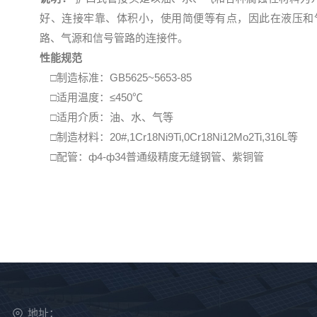
好、连接牢靠、体积小，使用简便等有点，因此在液压和
路、气源和信号管路的连接件。
性能规范
□制造标准：GB5625~5653-85
□适用温度：≤450℃
□适用介质：油、水、气等
□制造材料：20#,1Cr18Ni9Ti,0Cr18Ni12Mo2Ti,316L等
□配管：ф4-ф34普通级精度无缝钢管、紫铜管
地址：